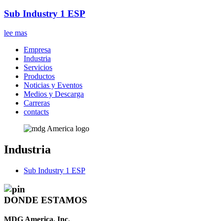
Sub Industry 1 ESP
lee mas
Empresa
Industria
Servicios
Productos
Noticias y Eventos
Medios y Descarga
Carreras
contacts
Industria
Sub Industry 1 ESP
DONDE ESTAMOS
MDG America, Inc.