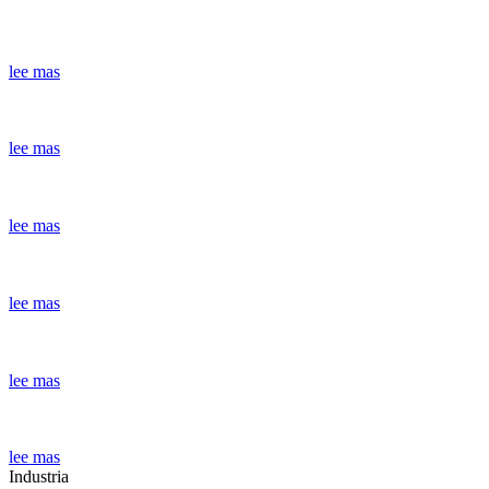
lee mas
lee mas
lee mas
lee mas
lee mas
lee mas
Industria